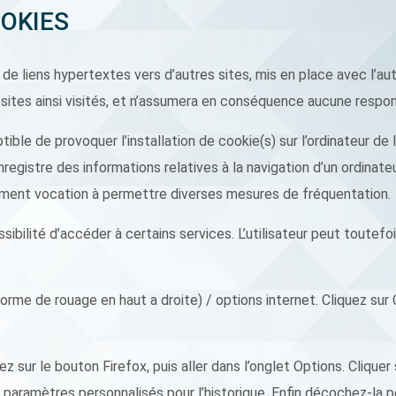
OOKIES
de liens hypertextes vers d’autres sites, mis en place avec l’a
s sites ainsi visités, et n’assumera en conséquence aucune respons
ble de provoquer l’installation de cookie(s) sur l’ordinateur de l’u
 enregistre des informations relatives à la navigation d’un ordinat
également vocation à permettre diverses mesures de fréquentation.
ssibilité d’accéder à certains services. L’utilisateur peut toutef
orme de rouage en haut a droite) / options internet. Cliquez sur 
z sur le bouton Firefox, puis aller dans l’onglet Options. Cliquer s
s paramètres personnalisés pour l’historique. Enfin décochez-la p